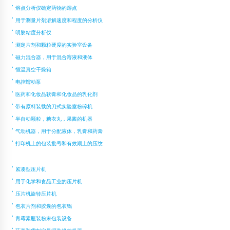
熔点分析仪确定药物的熔点
用于测量片剂溶解速度和程度的分析仪
明胶粘度分析仪
测定片剂和颗粒硬度的实验室设备
磁力混合器，用于混合溶液和液体
恒温真空干燥箱
电控蠕动泵
医药和化妆品软膏和化妆品的乳化剂
带有原料装载的刀式实验室粉碎机
半自动颗粒，糖衣丸，果酱的机器
气动机器，用于分配液体，乳膏和药膏
打印机上的包装批号和有效期上的压纹
紧凑型压片机
用于化学和食品工业的压片机
压片机旋转压片机
包衣片剂和胶囊的包衣锅
青霉素瓶装粉末包装设备