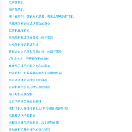
硅胶套袋机
泡罩包装机
用于在片剂，糖衣丸和胶囊，糖果上印刷的打印机
填充液体和密封玻璃安瓿的设备
铝管机械灌胶机
清洗塑料和玻璃青霉素小瓶和安瓿
自动塑料安瓿瓶成型机
将粉末送入机器和容器的料斗的螺杆系统
V型混合机，用于混合干粉物料
化妆品工业用的乳化剂和软膏剂
包装片剂，明胶胶囊和糖衣丸水泡的机器
半自动液体向钢桶填充的机器
在塑料袋中填充药物汤剂的机器
感应焊机铝膜控制
全自动紧凑型食品包装机
该打印机可在任何表面上打印到期日期和日期
纸板箱玻璃纸包装机
高精度高速电子探测器，用于控制体重
熔融分析仪分析栓剂的熔化过程