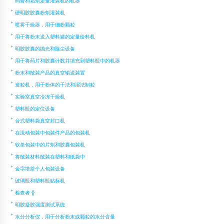
药膏和霜剂定量灌装机的机器
硬明胶胶囊粉剂灌装机
喷雾干燥器，用于细粉颗粒
用于将粉末送入塑料罐的定量给料机
明胶胶囊的抛光和除尘设备
用于将药片和胶囊计数并填充到塑料瓶中的机器
粉末和散装产品的真空输送装置
造粒机，用于粉体的干法和湿法制粒
实验室真空冷冻干燥机
塑料瓶的定位设备
台式塑料袋真空封口机
在流动包装中包装件产品的包装机
软条包装中的片剂和胶囊包装机
将散装材料散装在塑料和纸袋中
金字塔茶个人包装设备
玻璃瓶和塑料瓶贴标机
检查者 {}
明胶凝胶强度测试系统
水分分析仪，用于分析粉末或颗粒的水分含量