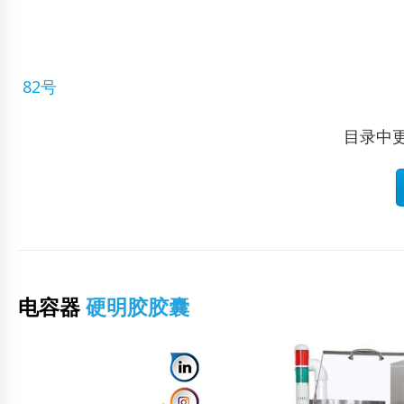
82号
目录中
电容器
硬明胶胶囊