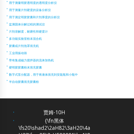
用于测量明胶透明度的透明度分析仪
用于测量片剂硬度的设备分析仪
用于测定明胶胶囊和片剂厚度的分析仪
监测固体分解过程的测试仪
片剂溶解度，耐磨性和硬度计
多功能实验室粉末混合机
胶囊或片剂泡罩填充机
工业用振动筛
带有集成磁力搅拌器的流体加热机
硬明胶胶囊粉末填充胶囊
数字式泵分配器，用于将液体填充到安瓿瓶和小瓶中
半自动胶囊填充胶囊粉
贾姆-10H
{\fn黑体
\fs20\shad2\2aH82\3aH20\4a