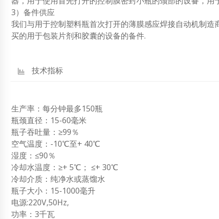
器，用于使用首先打开的控制膜密封小瓶的颈部的设备，用
3）备件供应
我们与用于控制塑料瓶首次打开的薄膜感应焊接自动机制造
买的用于包装片剂和胶囊的设备的备件.
技术指标
生产率：每分钟最多150瓶
瓶颈直径：15-60毫米
瓶子吞吐量：≥99％
空气温度：-10℃至+ 40℃
湿度：≤90％
冷却水温度：≥+ 5℃； ≤+ 30℃
冷却介质：纯净水或蒸馏水
瓶子大小：15-1000毫升
电源:220V,50Hz,
功率：3千瓦