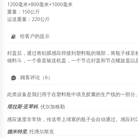
1200毫米×800毫米×1000毫米
重量：150公斤
运送重量：220公斤
给客户的提示
封盖后，通过将铝膜感应焊接到塑料瓶的颈部，将瓶子移至
储料斗，一个垂直输送机盖，一个节点封盖和节点螺旋盖以及
顾客评论（6）
此类设备是我们用于在塑料瓶中填充胶囊的生产线的一部分。
塔拉斯·亚琴科
,
伏尔加格勒
感应速度非常快，传送带上堵塞的瓶子会自动通过。感应封口
德米特里
,
托博尔斯克