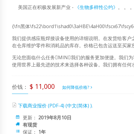
美国正在积极发展新产业 -
《生物多样性公约》
。 。 
{\fn黑体\fs22\bord1\shad0\3aHBE\4aH00\fscx67\fscy6
我们提供感应瓶焊接设备使用的详细说明。在发货给客户
在仓库维护零件和消耗品的库存。价格已包含运送至买家所
无论您面临什么任务MIN我们的服务更加便捷。我们
使用世界上最先进的技术来选择各种设备。我们拥有任何
$ 11,000
价钱：
如何降低价格?
下载商业报价 (PDF-4) (中文(简体) ).
更新：
2019年8月10日
有现货
保证：
1年