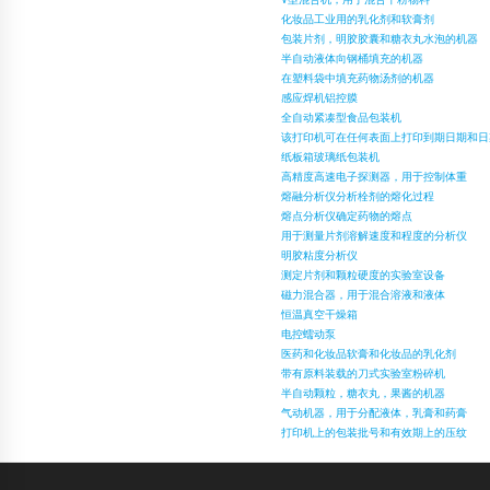
化妆品工业用的乳化剂和软膏剂
包装片剂，明胶胶囊和糖衣丸水泡的机器
半自动液体向钢桶填充的机器
在塑料袋中填充药物汤剂的机器
感应焊机铝控膜
全自动紧凑型食品包装机
该打印机可在任何表面上打印到期日期和日
纸板箱玻璃纸包装机
高精度高速电子探测器，用于控制体重
熔融分析仪分析栓剂的熔化过程
熔点分析仪确定药物的熔点
用于测量片剂溶解速度和程度的分析仪
明胶粘度分析仪
测定片剂和颗粒硬度的实验室设备
磁力混合器，用于混合溶液和液体
恒温真空干燥箱
电控蠕动泵
医药和化妆品软膏和化妆品的乳化剂
带有原料装载的刀式实验室粉碎机
半自动颗粒，糖衣丸，果酱的机器
气动机器，用于分配液体，乳膏和药膏
打印机上的包装批号和有效期上的压纹