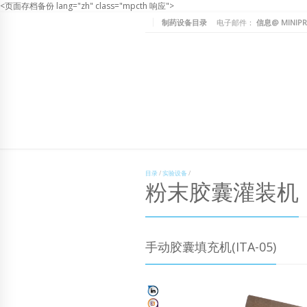
<页面存档备份 lang="zh" class="mpcth 响应">
制药设备目录
电子邮件：
信息@ MINIPR
目录
/
实验设备
/
粉末胶囊灌装机
手动胶囊填充机(ITA-05)