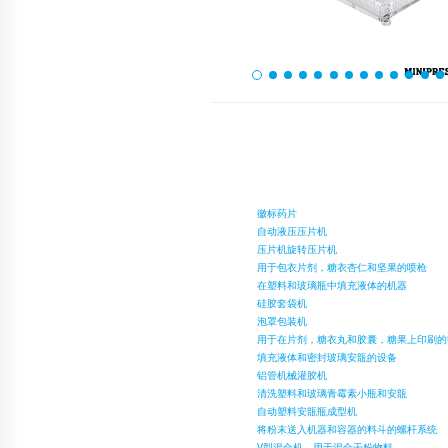
徽标药片
自动液压压片机
压片机旋转压片机
用于包衣片剂，糖衣杏仁和坚果的喷枪
在塑料和玻璃瓶中填充液体的机器
硅胶套袋机
泡罩包装机
用于在片剂，糖衣丸和胶囊，糖果上印刷的
填充液体和密封玻璃安瓿的设备
铝管机械灌胶机
清洗塑料和玻璃青霉素小瓶和安瓿
自动塑料安瓿瓶成型机
将粉末送入机器和容器的料斗的螺杆系统
V型混合机，用于混合干粉物料