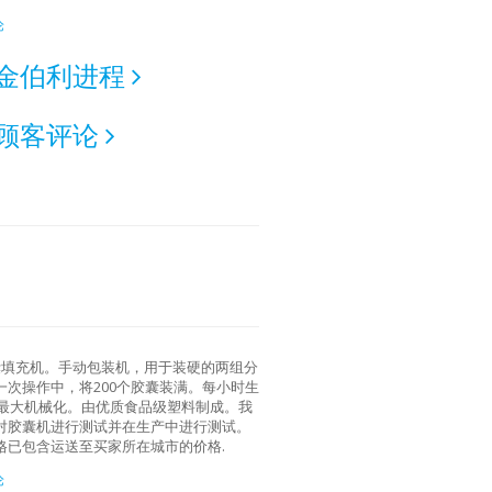
论
金伯利进程
顾客评论
囊填充机。手动包装机，用于装硬的两组分
次操作中，将200个胶囊装满。每小时生
的最大机械化。由优质食品级塑料制成。我
对胶囊机进行测试并在生产中进行测试。
格已包含运送至买家所在城市的价格.
论