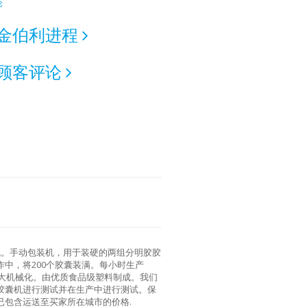
论
金伯利进程
顾客评论
机。手动包装机，用于装硬的两组分明胶胶
中，将200个胶囊装满。每小时生产
最大机械化。由优质食品级塑料制成。我们
胶囊机进行测试并在生产中进行测试。保
已包含运送至买家所在城市的价格.