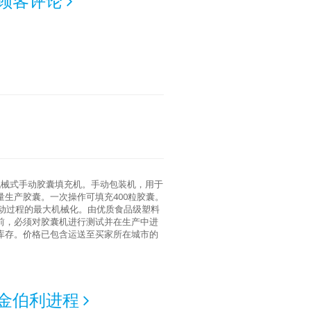
顾客评论
胶胶囊。机械式手动胶囊填充机。手动包装机，用于
生产胶囊。一次操作可填充400粒胶囊。
手动过程的最大机械化。由优质食品级塑料
前，必须对胶囊机进行测试并在生产中进
库存。价格已包含运送至买家所在城市的
金伯利进程