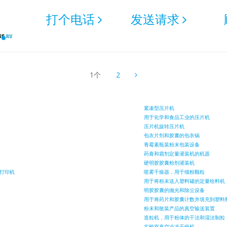
打个电话
发送请求
1个
2
紧凑型压片机
用于化学和食品工业的压片机
压片机旋转压片机
包衣片剂和胶囊的包衣锅
青霉素瓶装粉末包装设备
药膏和霜剂定量灌装机的机器
硬明胶胶囊粉剂灌装机
打印机
喷雾干燥器，用于细粉颗粒
用于将粉末送入塑料罐的定量给料机
明胶胶囊的抛光和除尘设备
用于将药片和胶囊计数并填充到塑料
粉末和散装产品的真空输送装置
造粒机，用于粉体的干法和湿法制粒
实验室真空冷冻干燥机