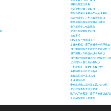
塑料瓶的定位设备
台式塑料袋真空封口机
在流动包装中包装件产品的包装机
软条包装中的片剂和胶囊包装机
将散装材料散装在塑料和纸袋中
金字塔茶个人包装设备
期
玻璃瓶和塑料瓶贴标机
检查者 {}
明胶凝胶强度测试系统
水分分析仪，用于分析粉末或颗粒的
用于测量明胶透明度的透明度分析仪
用于测量片剂硬度的设备分析仪
用于测定明胶胶囊和片剂厚度的分析
监测固体分解过程的测试仪
片剂溶解度，耐磨性和硬度计
多功能实验室粉末混合机
胶囊或片剂泡罩填充机
工业用振动筛
带有集成磁力搅拌器的流体加热机
硬明胶胶囊粉末填充胶囊
数字式泵分配器，用于将液体填充到
半自动胶囊填充胶囊粉