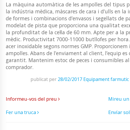
La màquina automàtica de les ampolles del tipus pla
la indústria mèdica, màscares de cara i d’ulls en la 
de formes i combinacions d’envasos i segellats de p
modelat de pista que proporciona una qualitat exce
la profunditat de la cel·la de 60 mm. Apte per a la 
mèdic. Productivitat 7000-11000 butllofes per hora
acer inoxidable segons normes GMP. Proporcionem i
ampolles. Abans de l’enviament al client, l’equip e
garantit. Mantenim estoc de peces i consumibles al 
comprador.
publicat per
28/02/2017
Equipament farmutic
Informeu-vos del preu
Mireu un
Fer una truca
Envíar sol