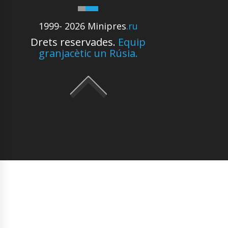
1999- 2026 Minipres
.ru
Drets reservades.
Equip
granjacètic un Rúsia.