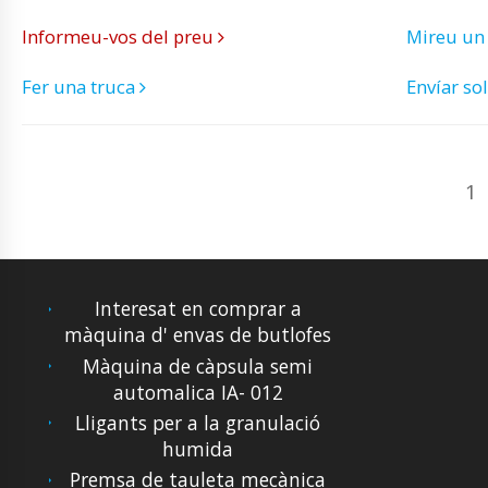
Informeu-vos del preu
Mireu un
Fer una truca
Envíar sol
1
Interesat en comprar a
màquina d' envas de butlofes
Màquina de càpsula semi
automalica IA- 012
Lligants per a la granulació
humida
Premsa de tauleta mecànica