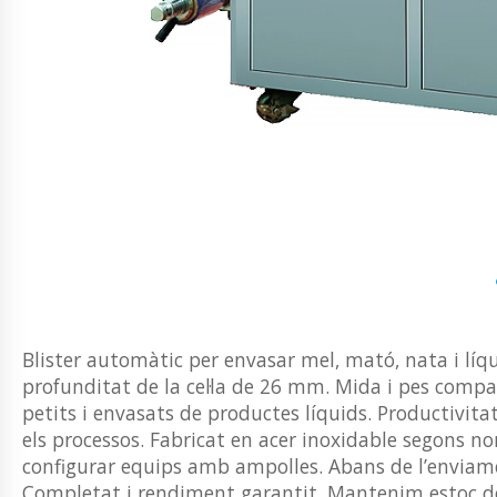
Blister automàtic per envasar mel, mató, nata i lí
profunditat de la cel·la de 26 mm. Mida i pes compac
petits i envasats de productes líquids. Productivit
els processos. Fabricat en acer inoxidable segons 
configurar equips amb ampolles. Abans de l’enviamen
Completat i rendiment garantit. Mantenim estoc de