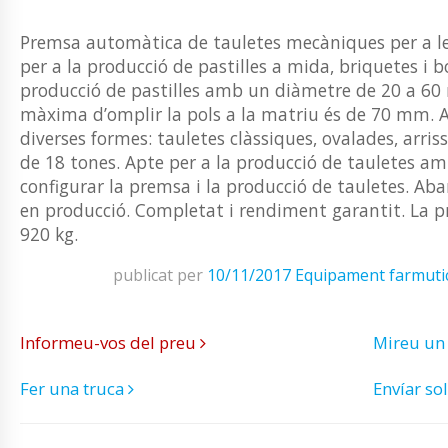
Premsa automàtica de tauletes mecàniques per a les
per a la producció de pastilles a mida, briquetes i bo
producció de pastilles amb un diàmetre de 20 a 60 m
màxima d’omplir la pols a la matriu és de 70 mm.
diverses formes: tauletes clàssiques, ovalades, arri
de 18 tones. Apte per a la producció de tauletes am
configurar la premsa i la producció de tauletes. Aba
en producció. Completat i rendiment garantit. La p
920 kg.
publicat per
10/11/2017
Equipament farmuti
Informeu-vos del preu
Mireu un
Fer una truca
Envíar sol