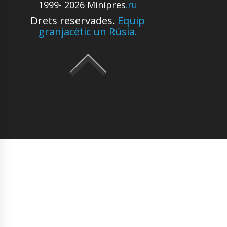
1999- 2026 Minipres
.ru
Drets reservades.
Equip
granjacètic un Rúsia.