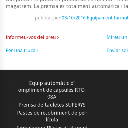
magatzem. La premsa és totalment automàtica i la 
publicat per
03/10/2016
Equipament farmut
Informeu-vos del preu
Mireu un
Fer una truca
Envíar sol
Equip automàtic d'
ompliment de càpsules RTC-
08A
Premsa de tauletes SUPERYS
Pastes de recobriment de pel·
lícula
Embaladora Blister d' alumini