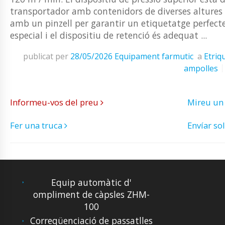
transportador amb contenidors de diverses altures 
amb un pinzell per garantir un etiquetatge perfect
especial i el dispositiu de retenció és adequat ...
publicat per
28/05/2026
Equipament farmutic
a
Etriq
ampolles
Informeu-vos del preu
Mireu un
Fer una truca
Envíar sol
Equip automàtic d'
ompliment de càpsles ZHM-
100
Correqüenciació de passatlles