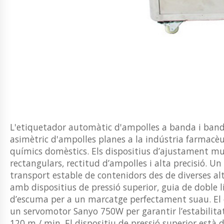
L'etiquetador automàtic d'ampolles a banda i banda 
asimètric d'ampolles planes a la indústria farmacèu
químics domèstics. Els dispositius d’ajustament mul
rectangulars, rectitud d’ampolles i alta precisió. Un
transport estable de contenidors des de diverses al
amb dispositius de pressió superior, guia de doble lí
d’escuma per a un marcatge perfectament suau. El d
un servomotor Sanyo 750W per garantir l’estabilitat i
120 m / min. El dispositiu de pressió superior està