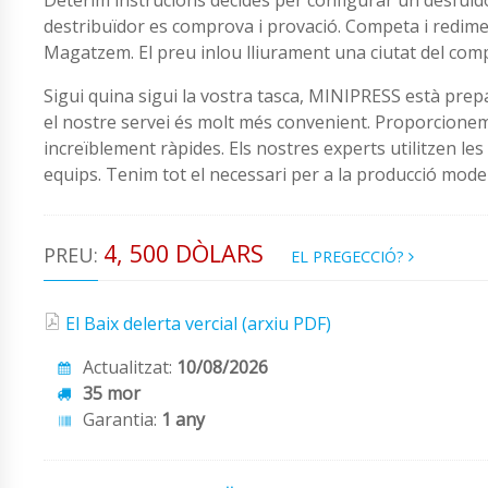
destribuïdor es comprova i provació. Competa i redime
Magatzem. El preu inlou lliurament una ciutat del com
Sigui quina sigui la vostra tasca, MINIPRESS està pre
el nostre servei és molt més convenient. Proporcionem
increïblement ràpides. Els nostres experts utilitzen l
equips. Tenim tot el necessari per a la producció moder
4, 500 DÒLARS
PREU:
EL PREGECCIÓ?
El Baix delerta vercial (arxiu PDF)
Actualitzat:
10/08/2026
35 mor
Garantia:
1 any