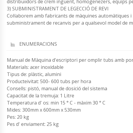
distribuïïdors de crem ingüent, homogenezers, equips per
3) SUBMINISTRAMENT DE LEGECCIÓ DE REVI
Col·laborem amb fabricants de màquines automàtiques i 
subministrament de recanvis per a qualsevol model de m
ENUMERACIONS
Manual de Màquina d'escriptori per omplir tubs amb po
Materials: acer inoxidable
Tipus de: plàstic, alumini
Producteivitat: 500- 600 tubs per hora
Consells: pistó, manual de dosició del sistema
Capacitat de la tremuja: 1 Litre
Temperatura d' os: min 15 ° C - màxim 30 ° C
Mides: 300mm x 600mm x 530mm
Pes: 20 kg
Pes d' enviament: 25 kg