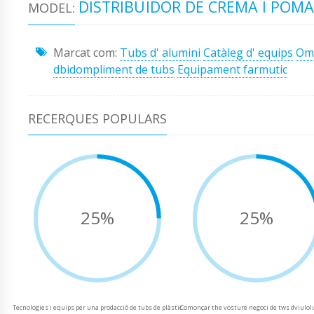
DISTRIBUÏDOR DE CREMA I POMA
MODEL:
Marcat com:
Tubs d' alumini
Catàleg d' equips
Omp
dbidompliment de tubs
Equipament farmutic
RECERQUES POPULARS
25%
25%
Tecnologies i equips per una prodacció de tubs de plàstic
Comonçar the vosture negoci de tws dviulo