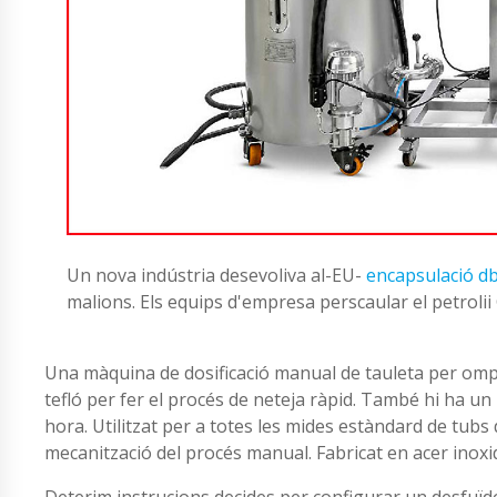
Un nova indústria desevoliva al-EU-
encapsulació db
malions. Els equips d'empresa perscaular el petroli
Una màquina de dosificació manual de tauleta per ompl
tefló per fer el procés de neteja ràpid. També hi ha un 
hora. Utilitzat per a totes les mides estàndard de tubs 
mecanització del procés manual. Fabricat en acer ino
Deterim instrucions decides per configurar un desfuïdor