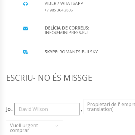
VIBER / WHATSAPP
+7 985 364 3808
DELÍCIA DE CORREUS:
INFO@MINIPRESS.RU
SKYPE:
ROMANTSIBULSKY
ESCRIU- NO ÉS MISSGE
Propietari de l' emp
Jo...
,
translation)
,
Vuell urgent
comprar