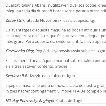
Qualitat italiana Abans, s’utilitzaven diversos cotxes xin
màquina cada dia durant 8 hores sense parar a prescind
Zotov I.G.
Ciutat de Novosibirskrussia subjects. kgm
Els avantatges d'aquesta màquina es poden atribuir a un
de la paperera en 1 litre, que és naturalment adequat pe
més gran. . Però aquesta és, evidentment, la meva opinió
Gavrilenko Oleg
,
Regió d' Ulyanovskrussia subjects. kgm
El lliurament d’una màquina manual sobre tauleta per o
els altres estaven contents. Gràcies.
Svetlova
R.B.
,
Kyzylrussia subjects. kgm
Equip de masclisme per a un nova brasca de nostra granj
in txes hadfer contingament. El model ITA-04: compleix la
Nikolay Petrovsky
,
Enginyer
, Ciutat de Tagil