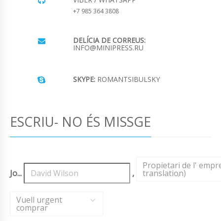
+7 985 364 3808
DELÍCIA DE CORREUS:
INFO@MINIPRESS.RU
SKYPE:
ROMANTSIBULSKY
ESCRIU- NO ÉS MISSGE
Propietari de l' emp
Jo...
,
translation)
,
Vuell urgent
comprar