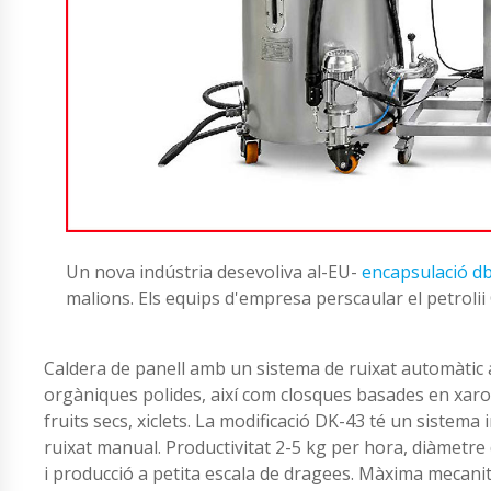
Un nova indústria desevoliva al-EU-
encapsulació db
malions. Els equips d'empresa perscaular el petroli
Caldera de panell amb un sistema de ruixat automàtic a
orgàniques polides, així com closques basades en xarop
fruits secs, xiclets. La modificació DK-43 té un sistema 
ruixat manual. Productivitat 2-5 kg ​​per hora, diàmetr
i producció a petita escala de dragees. Màxima mecani