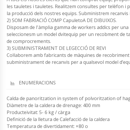
les tauletes i tauletes. Realitzem consultes per telèfon i
la producció dels nostres equips. Subministrem recanvis 
2) SOM FABRIACIÓ COMP CapuletoA DE DIBUIXOS.
Disposam de l'àmplia gamma de workers addics per una pr
seleccionesm un model dvitequip per un recobment de taul
de comprocrements.
3) SUBMINISTRAMENT DE LEGECCIÓ DE REVI
Col·laborem amb fabricants de màquines de recobriment au
subministrament de recanvis per a qualsevol model d’equ
ENUMERACIONS
Calda de panoritzation in system of polvoritzation of h
Diàmetre de la caldera de drenage: 400 mm
Producteivitat: 5- 6 kg / càrga
Definició de la lletura de Calefacció de la caldera
Temperatura de divertidament: +80 o