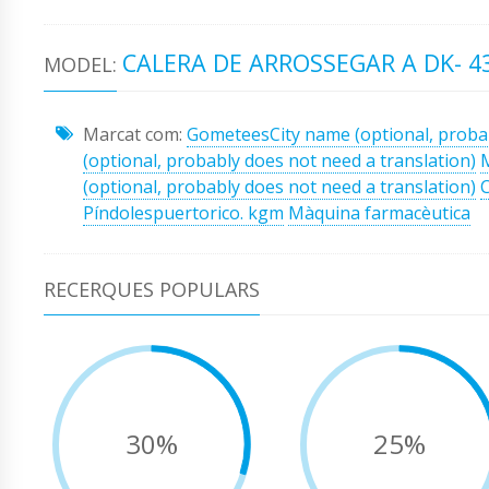
CALERA DE ARROSSEGAR A DK- 4
MODEL:
Marcat com:
GometeesCity name (optional, probab
(optional, probably does not need a translation)
(optional, probably does not need a translation)
C
Píndolespuertorico. kgm
Màquina farmacèutica
RECERQUES POPULARS
30%
25%