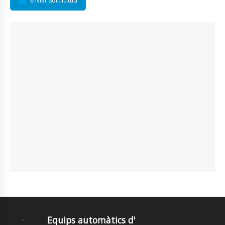
Envíar soll.licitud
Equips automàtics d'