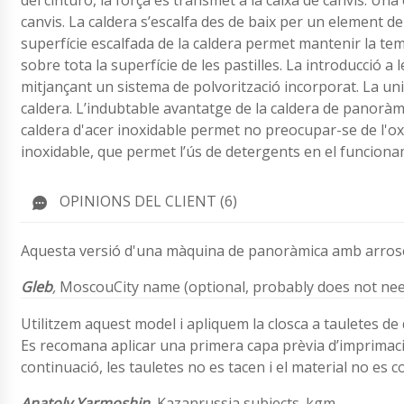
del cinturó, la força es transmet a la caixa de canvis. Una
canvis. La caldera s’escalfa des de baix per un element de c
superfície escalfada de la caldera permet mantenir la te
sobre tota la superfície de les pastilles. La introducció a 
mitjançant un sistema de polvorització incorporat. La unita
caldera. L’indubtable avantatge de la caldera de panoràmic
caldera d'acer inoxidable permet no preocupar-se de l'oxida
inoxidable, que permet l’ús de detergents en el funcioname
OPINIONS DEL CLIENT (6)
Aquesta versió d'una màquina de panoràmica amb arrosega
Gleb
,
MoscouCity name (optional, probably does not need
Utilitzem aquest model i apliquem la closca a tauletes d
Es recomana aplicar una primera capa prèvia d’imprimaci
continuació, les tauletes no es tacen i el material no es 
Anatoly Yarmoshin
,
Kazanrussia subjects. kgm