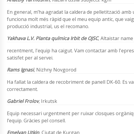
En general, m’ha agradat la caldera de pelletització amb u
funciona molt més ràpid que el meu equip antic, que vaig 
producció industrial, us el recomano.
Yakhava L.V.
Planta química Irbit de OJSC
,
Altaistar name
recentment, l'equip ha caigut. Vam contactar amb l'epre
satisfet per al servei.
Rams
Ignasi
,
Nizhny Novgorod
Ha fallat la caldera de recobriment de panell DK-60. Es v
correctament.
Gabriel Frolov
, Irkutsk
Equip necessari urgentment per ruixar closques orgàniq
l’equip. Gràcies pel consell.
Emelyan Utkin
, Ciutat de Kurgan