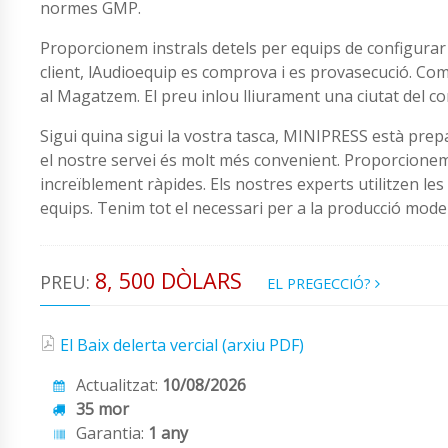
normes GMP.
Proporcionem instrals detels per equips de configurar 
client, lAudioequip es comprova i es provasecució. Co
al Magatzem. El preu inlou lliurament una ciutat del 
Sigui quina sigui la vostra tasca, MINIPRESS està pre
el nostre servei és molt més convenient. Proporcionem
increïblement ràpides. Els nostres experts utilitzen l
equips. Tenim tot el necessari per a la producció moder
8, 500 DÒLARS
PREU:
EL PREGECCIÓ?
El Baix delerta vercial (arxiu PDF)
Actualitzat:
10/08/2026
35 mor
Garantia:
1 any