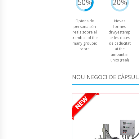
50%
20%
Opions de
Noves
persona són
formes
reals sobre el
drwyestamp
tremball of the
ar les dates
many groupic
de caducitat
score
at the
amount in
units (real)
NOU NEGOCI DE CÀPSUL