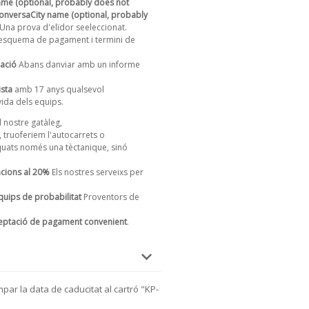
ame (optional, probably does not
onversaCity name (optional, probably
Una prova d'elïdor seeleccionat.
t, esquema de pagament i termini de
ració
Abans danviar amb un informe
ista
amb 17 anys qualsevol
vida dels equips.
 nostre gatàleg,
, truoferiem l'autocarrets o
ats només una tèctanique, sinó
cions al 20%
Els nostres serveixs per
uips de probabilitat
Proventors de
.
eptació de pagament convenient
.
par la data de caducitat al cartró "KP-