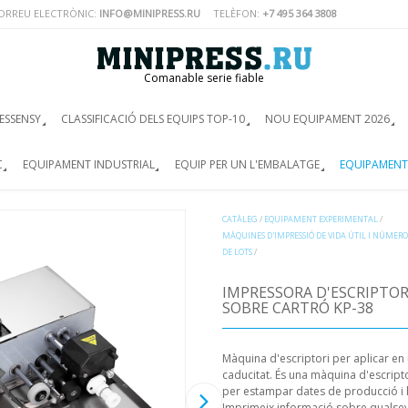
ORREU ELECTRÒNIC:
INFO@MINIPRESS.RU
TELÈFON:
+7 495 364 3808
Comanable serie fiable
ESSENSY
CLASSIFICACIÓ DELS EQUIPS TOP-10
NOU EQUIPAMENT 2026
C
EQUIPAMENT INDUSTRIAL
EQUIP PER UN L'EMBALATGE
EQUIPAMENT
CATÀLEG
/
EQUIPAMENT EXPERIMENTAL
/
MÀQUINES D'IMPRESSIÓ DE VIDA ÚTIL I NÚMERO
DE LOTS
/
IMPRESSORA D'ESCRIPTORI
SOBRE CARTRÓ KP-38
Màquina d'escriptori per aplicar en
caducitat. És una màquina d'escripto
per estampar dates de producció i lo
Imprimeix informació sobre qualse