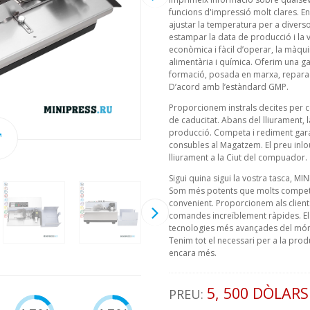
funcions d'impressió molt clares. 
ajustar la temperatura per a diverso
estampar la data de producció i la v
econòmica i fàcil d’operar, la màquin
alimentària i química. Oferim una ga
formació, posada en marxa, reparació
D’acord amb l’estàndard GMP.
Proporcionem instrals decites per 
de caducitat. Abans del lliurament,
producció. Competa i rediment gara
consubles al Magatzem. El preu inlo
lliurament a la Ciut del compuador.
Sigui quina sigui la vostra tasca, MI
Som més potents que molts competid
convenient. Proporcionem als client
comandes increïblement ràpides. Els 
tecnologies més avançades del món 
Tenim tot el necessari per a la prod
encara més.
5, 500 DÒLARS
PREU: