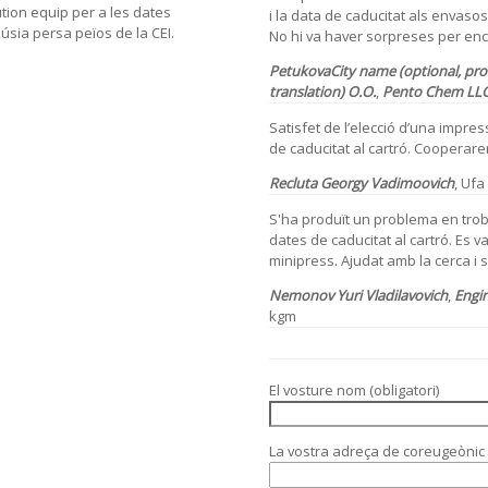
tion equip per a les dates
i la data de caducitat als envaso
Rúsia persa peïos de la CEI.
No hi va haver sorpreses per encà
PetukovaCity name (optional, pro
translation)
O.O.
,
Pento Chem LL
Satisfet de l’elecció d’una impres
de caducitat al cartró. Cooperar
Recluta Georgy Vadimoovich
, Ufa
S'ha produït un problema en trob
dates de caducitat al cartró. Es
minipress. Ajudat amb la cerca i s
Nemonov Yuri Vladilavovich
,
Engi
kgm
El vosture nom (obligatori)
La vostra adreça de coreugeònic (