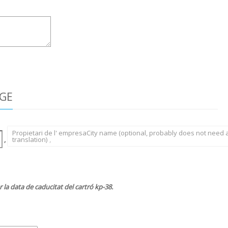
SGE
Propietari de l' empresaCity name (optional, probably does not need 
,
translation)
,
r la data de caducitat del cartró kp-38.