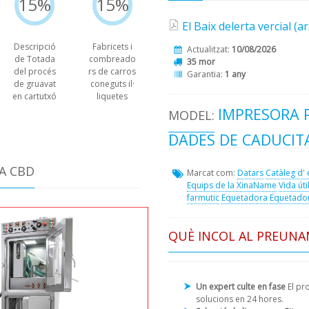
15%
15%
El Baix delerta vercial (a
Descripció
Fabricets i
Actualitzat:
10/08/2026
de Totada
combreado
35 mor
del procés
rs de carros
Garantia:
1 any
de gruavat
coneguts il·
en cartutxó
liquetes
IMPRESORA P
MODEL:
DADES DE CADUCITA
A CBD
Marcat com:
Datars
Catàleg d'
Equips de la XinaName
Vida úti
farmutic
Equetadora
Equetado
QUÈ INCOL AL PREUNA
Un expert culte en fase
El pr
solucions en 24 hores.