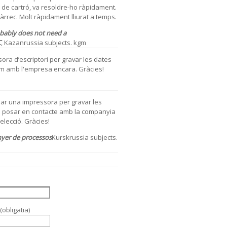
s de cartró, va resoldre-ho ràpidament.
rrec. Molt ràpidament lliurat a temps.
bably does not need a
C
,
Kazanrussia subjects. kgm
sora d’escriptori per gravar les dates
em amb l'empresa encara. Gràcies!
ar una impressora per gravar les
 va posar en contacte amb la companyia
elecció. Gràcies!
nyer de processos
Kurskrussia subjects.
obligatia)