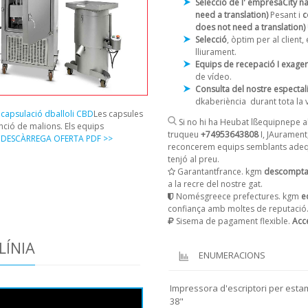
Selecció de l' empresaCity n
need a translation)
Pesant i
c
does not need a translation)
Selecció
, òptim per al clien
lliurament.
Equips de recepació I exage
de vídeo.
Consulta del nostre espectal
dkaberiència
durant tota la 
capsulació dballoli CBD
Les capsules
Si no hi ha Heubat lßequipnepe al
nció de malions. Els equips
truqueu
+74953643808
I, JAurament
.
DESCÀRREGA OFERTA PDF >>
reconcerem equips semblants adequ
tenjó al preu.
Garantantfrance. kgm
descompta
a la recre del nostre gat.
Nomésgreece prefectures. kgm
eq
confiança amb moltes de reputació
Sisema de pagament flexible.
Acc
LÍNIA
ENUMERACIONS
Impressora d'escriptori per estam
38"