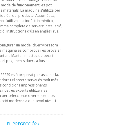
En mode de funcionament, es pot
s materials. La màquina s'utilitza per
ida útil del producte. Automàtica,
a s’utilitza a la indústria mèdica,
mma completa de serveis: instal·lació,
. Instruccions d'ús en anglès i rus.
configurar un model dCerryipresora
 la màquina es comprova i es prova en
ntant. Mantenim estoc de pecs i
u el pagaments duers a Rúsia i
NIPRESS està preparat per assumir-la.
ors i el nostre servei és molt més
s condicions impressionants i
nostres experts utilitzen les
per seleccionar diversos equips.
ucció moderna a qualsevol nivell. I
EL PREGECCIÓ?