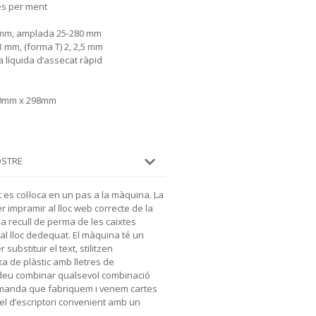
xes per ment
0 mm, amplada 25-280 mm
, 3 mm, (forma T) 2, 2,5 mm
ta líquida d’assecat ràpid
40mm x 298mm
OSTRE
t es col·loca en un pas a la màquina. La
r impramir al lloc web correcte de la
a recull de perma de les caixtes
al lloc dedequat. El màquina té un
substituir el text, stilitzen
ixa de plàstic amb lletres de
deu combinar qualsevol combinació
 comanda que fabriquem i venem cartes
el d’escriptori convenient amb un