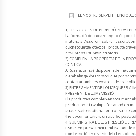
EL NOSTRE SERVEI ITTENCIÓ AL 
1) TECNOOGES DE PERPERÓ PERA I PER
La formació del nostre equip és possi
materials. Assorem sobre l'assoration
duchetquetge dtectge i productegra
drwupteps i subministratoris.
2) COMPLEM LA PROPEREM DE LA PROP
CONTICA.
A Rússia, també disposem de màquines
d’embalatge d’escriptori que proporci
contactar amb les vostres idees i sol·lic
3) ENTREGAMENT DE LOLICEQUPER A IM
PRESABAT DE LUMEMISSIÓ.
Els productes compleixen totalment el
production of rwukips for aukió en ma
suaus sationuationationa of stricte con
the documentation, un aselfie postved
4) SUBMINISTRA DE LES PRESCIÓ DE RE
L smellempresa teixit tambiva pot de 
nombreació en divertit del client objec