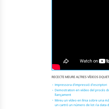
RECECTE MEURE ALTRES VÍDEOS DQUE
Impressora d'impressió d'escriptori
Demostration en viídeo del procés d
llançament
Mireu un vídeo en línia sobre una mà
un cartró un número de lot i la data 