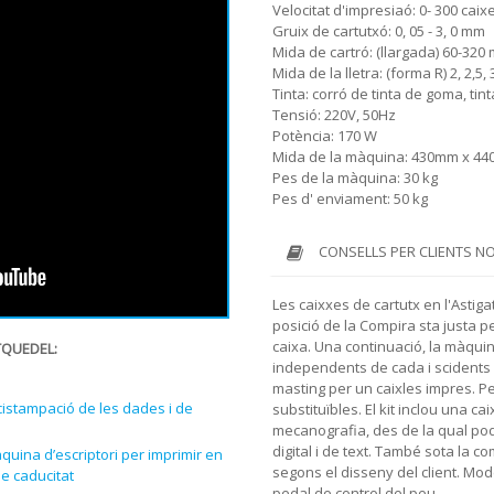
Velocitat d'impresiaó: 0- 300 cai
Gruix de cartutxó: 0, 05 - 3, 0 mm
Mida de cartró: (llargada) 60-32
Mida de la lletra: (forma R) 2, 2,5
Tinta: corró de tinta de goma, tin
Tensió: 220V, 50Hz
Potència: 170 W
Mida de la màquina: 430mm x 4
Pes de la màquina: 30 kg
Pes d' enviament: 50 kg
CONSELLS PER CLIENTS N
Les caixxes de cartutx en l'Astiga
posició de la Compira sta justa pe
caixa. Una continuació, la màquin
TQUEDEL:
independents de cada i scidents 
masting per un caixles impres. Per 
cistampació de les dades i de
substituïbles.
El kit inclou una ca
mecanografia, des de la qual po
digital i de text. També sota la
quina d’escriptori per imprimir en
segons el disseny del client. Mod
de caducitat
pedal de control del peu.