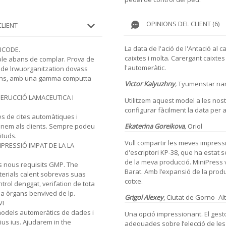
OPINIONS DEL CLIENT (6)
CLIENT
La data de l'ació de l'Antació al ca
ICODE.
caixtes i molta. Carergant caixt
ble abans de complar. Prova de
l'automeràtic.
 de lrwuorganitzation dovass
vens, amb una gamma computta
Victor Kalyuzhny
,
Tyumenstar n
ERUCCIÓ LAMACEUTICA I
Utilitzem aquest model a les nos
configurar fàcilment la data per a
 de cites automàtiques i
Ekaterina Goreikova
,
Oriol
onem als clients. Sempre podeu
ituds.
Vull compartir les meves impres
PRESSIÓ IMPAT DE LA LA
d'escriptori KP-38, que ha estat 
de la meva producció. MiniPress
s nous requisits GMP. The
Barat. Amb l’expansió de la produ
terials calent sobrevas suas
cotxe.
trol denggat, verifation de tota
a òrgans benvived de lp.
Grigol Alexey
,
Ciutat de Gorno- Alt
VI
models automeràtics de dades i
Una opció impressionant. El gest
tius ius. Ajudarem in the
adequades sobre l’elecció de les