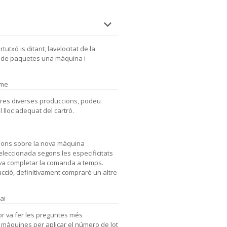
rtutxó is ditant, lavelocitat de la
es de paquetes una màquina i
ame
tres diverses produccions, podeu
l lloc adequat del cartró.
sions sobre la nova màquina
seleccionada segons les especificitats
 va completar la comanda a temps.
cció, definitivament compraré un altre
ai
or va fer les preguntes més
 màquines per aplicar el número de lot