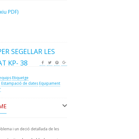
rxiu PDF)
ER SEGELLAR LES
T KP- 38
 equips
Etiquetge
l
Estampació de dates
Equipament
r
ME
oblema i un deció detallada de les