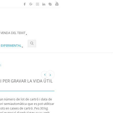
VENDA DEL TEIXIT
 EXPERIMENTAL
S
 PER GRAVAR LA VIDA ÚTIL
 un número de lot de cartró i data de
ri semiautomàtica que es pot utilitzar
ts en caixes de cartró. Pes 30 kg.
vol material d'embalatge suau amb