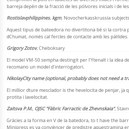
barreja depèn de la fracció de les pólvores inicials i de 
Rostislavphilippines. kgm
,
Novocherkasskrussia subject
Aquest tipus de bateedora no divertitona bé si la cortra 
dChumat, només cal fercles de contacte amb les pàl·lides
Grigory Zotov
, Cheboksary
El model VM-50 sempha destingit per l'Ytenalt i la idea de
recomano un model d'interrogatori.
NikolayCity name (optional, probably does not need a tr
El millior dture mesclador is the hevelocita de penjar, j
protita i lavelocitat.
Zaitsva P.M.
,
OJSC "Fàbric Farractic de Zhevnskaia"
,
Stavr
Gràcies a la forma en V de la batedora, to t have the ba
Minipress es va convièncer de predistre aquestramina en 