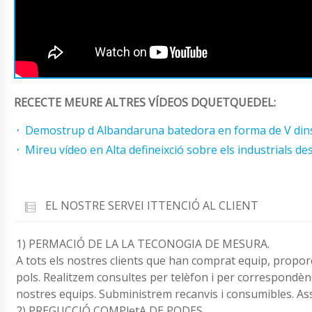
RECECTE MEURE ALTRES VÍDEOS DQUETQUEDEL:
Demostrup d Albandaruna batedora en forma de V dins 
Mireu vídeo en Alta defineixció sobre els industrials de
EL NOSTRE SERVEI ITTENCIÓ AL CLIENT
1) PERMACIÓ DE LA LA TECONOGIA DE MESURA.
A tots els nostres clients que han comprat equip, propor
pols. Realitzem consultes per telèfon i per correspondènc
nostres equips. Subministrem recanvis i consumibles. As
2) PREGUCCIÓ COMPletA DE PODES.