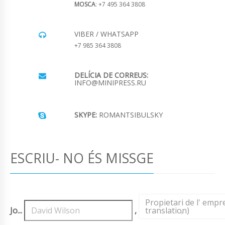
MOSCA
: +7 495 364 3808
VIBER / WHATSAPP
+7 985 364 3808
DELÍCIA DE CORREUS:
INFO@MINIPRESS.RU
SKYPE:
ROMANTSIBULSKY
ESCRIU- NO ÉS MISSGE
Propietari de l' emp
Jo...
,
translation)
,