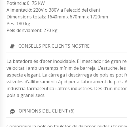
Potència: 0, 75 kW
Alimentació: 220V o 380V a l'elecció del client
Dimensions totals: 1640mm x 670mm x 1720mm
Pes: 180 kg
Pels denviament: 270 kg
CONSELLS PER CLIENTS NOSTRE
La batedora és d’acer inoxidable. El mesclador de gran r
velocitat i amb un temps mínim de barreja. L’estuche, les 
aspecte elegant. La càrrega i descàrrega de pols es pot 
vàlvules d’alliberament ràpid per a l’abocament de pols. A
indústria farmacèutica i altres indústries. Des d’un motor e
pols a granel secs.
OPINIONS DEL CLIENT (6)
Comprimim la pols en tauletes de diverses mides i forme