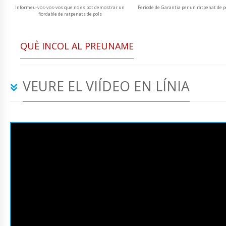
Informeu-vos-vos-vos que no es pot demostrar un
Període de Garantia per un ratpenat de p
fiordable de ratpenats de pols
QUÈ INCOL AL PREUNAME
VEURE EL VIÍDEO EN LÍNIA