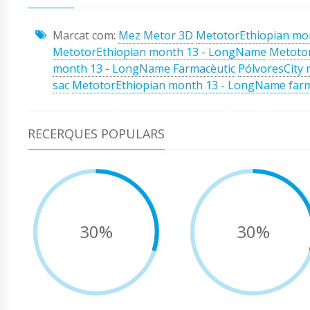
Marcat com:
Mez Metor 3D
MetotorEthiopian mo
MetotorEthiopian month 13 - LongName
Metotor
month 13 - LongName Farmacèutic
PólvoresCity 
sac
MetotorEthiopian month 13 - LongName farm
RECERQUES POPULARS
30%
30%