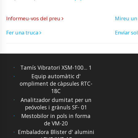
Informeu-vos del preu
Mireu un
Fer una truca
Envíar sol
Tamís Vibratori XSM-100... 1
Equip automàtic d'
ompliment de càpsules RTC-
18C
Analitzador dumitat per un
peóvoles i grànuls SF- 01
Mestobilor in pols in forma
de VM-20
Embaladora Blister d' alumini