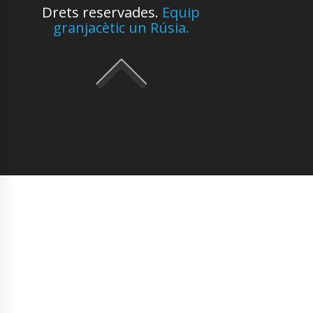
Drets reservades.
Equip
granjacètic un Rúsia.