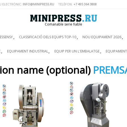
U ELECTRÒNIC:
INFO@MINIPRESS.RU
TELÈFON:
+7 495 364 3808
Comanable serie fiable
ESSENSY
CLASSIFICACIÓ DELS EQUIPS TOP-10
NOU EQUIPAMENT 2026
C
EQUIPAMENT INDUSTRIAL
EQUIP PER UN L'EMBALATGE
EQUIPAMENT
ion name (optional)
PREMS