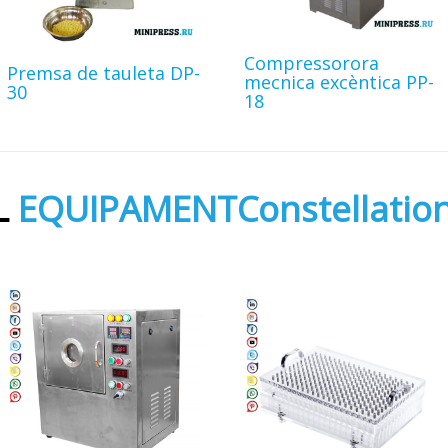
Compressorora
Premsa de tauleta DP-
mecnica excèntica PP-
30
18
L
EQUIPAMENTConstellatio