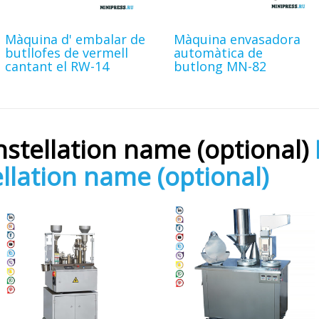
Màquina d' embalar de
Màquina envasadora
butllofes de vermell
automàtica de
cantant el RW-14
butlong MN-82
tellation name (optional)
lation name (optional)