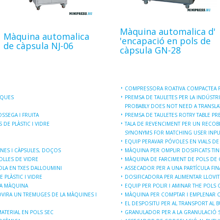
Màquina automalica d'
Màquina automalica
'encapació en pols de
de càpsula NJ-06
càpsula GN-28
COMPRESSORA ROATIVA COMPACTEA P
IQUES
PREMSA DE TAULETES PER LA INDÚSTRI
PROBABLY DOES NOT NEED A TRANSLA
SSEGA I FRUITA
PREMSA DE TAULETES ROTRY TABLE PR
DE PLÀSTIC I VIDRE
TALA DE REVENCIMENT PER UN RECOB
SYNONYMS FOR MATCHING USER INPU
EQUIP PERAVAR PÓVOLES EN VIALS DE 
INES I CÀPSULES, DOÇOS
MÀQUINA PER OMPLIR DOSIFICATS TI
OLLES DE VIDRE
MÀQUINA DE FARCIMENT DE POLS DE 
LA EN TXES DALLOUMINI
ASSECADOR PER A UNA PARTÍCULA FIN
E PLÀSTIC I VIDRE
DOSIFICADORA PER ALIMENTAR LLOVIT
LA MÀQUINA
EQUIP PER POLIR I AMINAR THE POLS 
ÓVIRA UN TREMUGES DE LA MÀQUINES I
MÀQUINA PER COMPTAR I EMPLENAR C
EL DESPOSITU PER AL TRANSPORT AL 
ATERIAL EN POLS SEC
GRANULADOR PER A LA GRANULACIÓ S