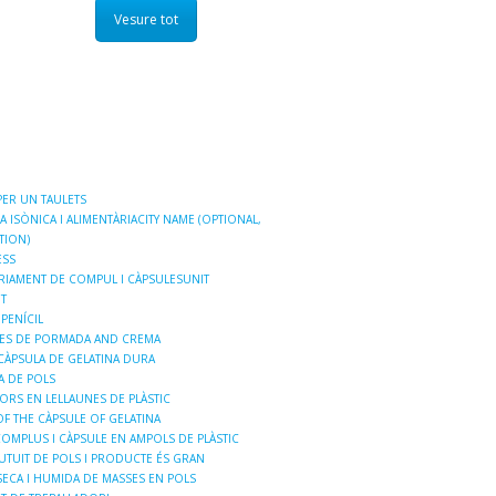
Vesure tot
ER UN TAULETS
A ISÒNICA I ALIMENTÀRIACITY NAME (OPTIONAL,
TION)
ESS
RIAMENT DE COMPUL I CÀPSULESUNIT
T
PENÍCIL
NES DE PORMADA AND CREMA
CÀPSULA DE GELATINA DURA
A DE POLS
ORS EN LELLAUNES DE PLÀSTIC
OF THE CÀPSULE OF GELATINA
OMPLUS I CÀPSULE EN AMPOLS DE PLÀSTIC
BUTUIT DE POLS I PRODUCTE ÉS GRAN
ECA I HUMIDA DE MASSES EN POLS