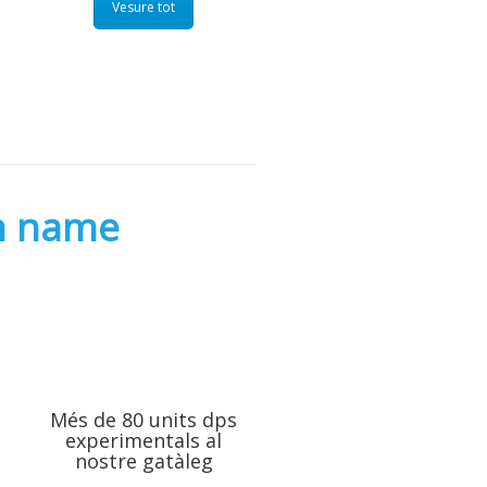
Vesure tot
n name
Més de 80 units dps
experimentals al
nostre gatàleg