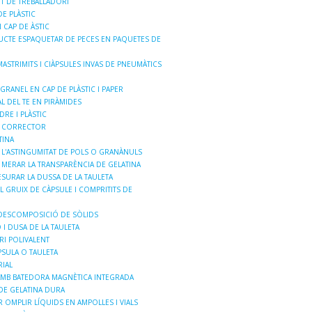
T DE TREBALLADORI
E PLÀSTIC
 CAP DE ÀSTIC
CTE ESPAQUETAR DE PECES EN PAQUETES DE
STRIMITS I CIÀPSULES INVAS DE PNEUMÀTICS
GRANEL EN CAP DE PLÀSTIC I PAPER
L DEL TE EN PIRÀMIDES
RE I PLÀSTIC
 I CORRECTOR
TINA
 L'ASTINGUMITAT DE POLS O GRANÀNULS
 MERAR LA TRANSPARÈNCIA DE GELATINA
SURAR LA DUSSA DE LA TAULETA
 GRUIX DE CÀPSULE I COMPRITITS DE
DESCOMPOSICIÓ DE SÒLIDS
I DUSA DE LA TAULETA
I POLIVALENT
SULA O TAULETA
RIAL
AMB BATEDORA MAGNÈTICA INTEGRADA
DE GELATINA DURA
 OMPLIR LÍQUIDS EN AMPOLLES I VIALS