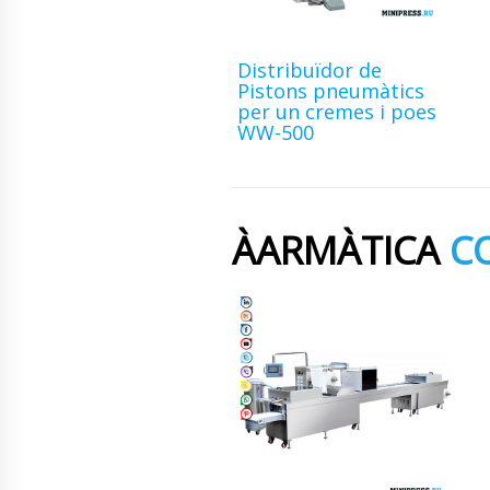
Distribuïdor de
Pistons pneumàtics
per un cremes i poes
WW-500
ÀARMÀTICA
CO