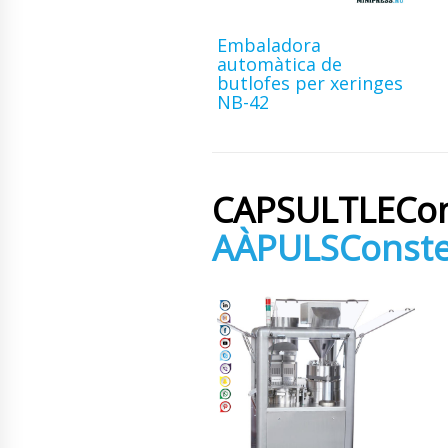
Embaladora
automàtica de
butlofes per xeringes
NB-42
CAPSULTLECons
AÀPULSConstel