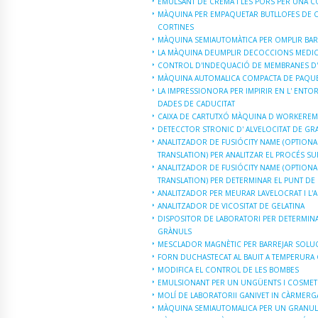
EMULSANT DE CREMA I LES PORS PER UNA 
MÀQUINA PER EMPAQUETAR BUTLLOFES DE CO
CORTINES
MÀQUINA SEMIAUTOMÀTICA PER OMPLIR BAR
LA MÀQUINA DEUMPLIR DECOCCIONS MEDICI
CONTROL D'INDEQUACIÓ DE MEMBRANES D'
MÀQUINA AUTOMALICA COMPACTA DE PAQU
LA IMPRESSIONORA PER IMPIRIR EN L' ENTOR
DADES DE CADUCITAT
CAIXA DE CARTUTXÓ MÀQUINA D WORKEREM
DETECCTOR STRONIC D' ALVELOCITAT DE GR
ANALITZADOR DE FUSIÓCITY NAME (OPTIONA
TRANSLATION) PER ANALITZAR EL PROCÉS SU
ANALITZADOR DE FUSIÓCITY NAME (OPTIONA
TRANSLATION) PER DETERMINAR EL PUNT DE
ANALITZADOR PER MEURAR LAVELOCRAT I L'A
ANALITZADOR DE VICOSITAT DE GELATINA
DISPOSITOR DE LABORATORI PER DETERMINA
GRÀNULS
MESCLADOR MAGNÈTIC PER BARREJAR SOLUC
FORN DUCHASTECAT AL BAUIT A TEMPERURA
MODIFICA EL CONTROL DE LES BOMBES
EMULSIONANT PER UN UNGÜENTS I COSMET
MOLÍ DE LABORATORII GANIVET IN CÀRMERG
MÀQUINA SEMIAUTOMALICA PER UN GRANULS