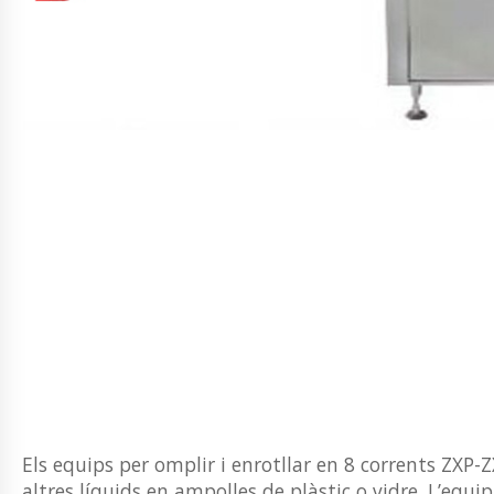
Els equips per omplir i enrotllar en 8 corrents ZXP-Z
altres líquids en ampolles de plàstic o vidre. L’equ