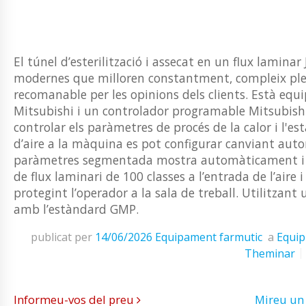
El túnel d’esterilització i assecat en un flux lamina
modernes que milloren constantment, compleix plen
recomanable per les opinions dels clients. Està equi
Mitsubishi i un controlador programable Mitsubishi
controlar els paràmetres de procés de la calor i l'
d’aire a la màquina es pot configurar canviant aut
paràmetres segmentada mostra automàticament i re
de flux laminari de 100 classes a l’entrada de l’aire i a
protegint l’operador a la sala de treball. Utilitza
amb l’estàndard GMP.
publicat per
14/06/2026
Equipament farmutic
a
Equip
Theminar
Informeu-vos del preu
Mireu un