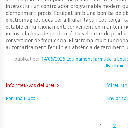
interactiu i un controlador programable modern qu
d’ompliment precís. Equipat amb una bomba de pistó
electromagnètiques per a lliurar taps i pot torçar 
estable en funcionament, convenient en mantenimen
inclòs a la línia de producció. La velocitat de prod
convertidor de freqüència. El sistema multifuncional
automàticament l’equip en absència de farciment, 
publicat per
14/06/2026
Equipament farmutic
a
Equip
distribuïdo
Informeu-vos del preu
Mireu un
Fer una truca
Envíar sol
1
2