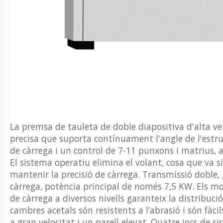
La premsa de tauleta de doble diapositiva d'alta v
precisa que suporta contínuament l'angle de l'estr
de càrrega i un control de 7-11 punxons i matrius,
El sistema operatiu elimina el volant, cosa que va si
mantenir la precisió de càrrega. Transmissió doble
càrrega, potència principal de només 7,5 KW. Els mo
de càrrega a diversos nivells garanteix la distribuc
cambres acetals són resistents a l’abrasió i són fà
a gran velocitat i un parell elevat. Quatre jocs de 