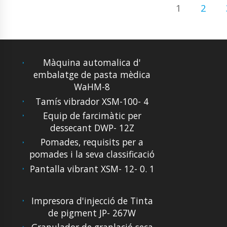
1
2
Màquina automalica d'
embalatge de pasta mèdica
WaHM-8
Tamís vibrador XSM-100- 4
Equip de farcimàtic per
dessecant DWP- 12Z
Pomades, requisits per a
pomades i la seva classificació
Pantalla vibrant XSM- 12- 0. 1
Impresora d'injecció de Tinta
de pigment JP- 267W
Granulador de granlació seca