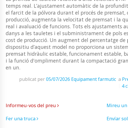
temps real. L’ajustament automàtic de la profundit
el farcit de la pólvora durant el procés de premsat,
producció, augmenta la velocitat de premsat i la qua
real i avaluació de funcions. Tots els ajustaments a
danys a les tauletes i el subministrament de pols est
cost de producció. Un augment del percentatge de pa
dispositiu d’aquest model no proporciona un sistem
premsat hidràulic estable, funcionament estable, baix
i la funció d'ompliment durant la compactació granul
en un.
publicat per
05/07/2026
Equipament farmutic
a
Pr
4 c
Informeu-vos del preu
Mireu un
Fer una truca
Envíar sol