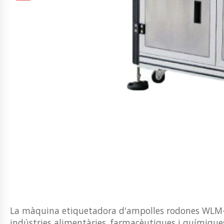
La màquina etiquetadora d'ampolles rodones WLM-76 
indústries alimentàries, farmacèutiques i químiqu