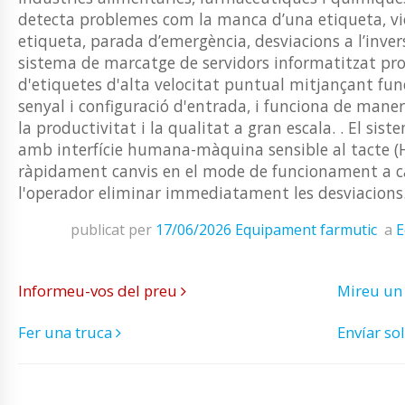
detecta problemes com la manca d’una etiqueta, viol
etiqueta, parada d’emergència, desviacions a l’invers
sistema de marcatge de servidors informatitzat 
d'etiquetes d'alta velocitat puntual mitjançant fun
senyal i configuració d'entrada, i funciona de man
la productivitat i la qualitat a gran escala. . El sist
amb interfície humana-màquina sensible al tacte (HM
ràpidament canvis en el mode de funcionament a c
l'operador eliminar immediatament les desviacions.
publicat per
17/06/2026
Equipament farmutic
a
E
Informeu-vos del preu
Mireu un
Fer una truca
Envíar sol