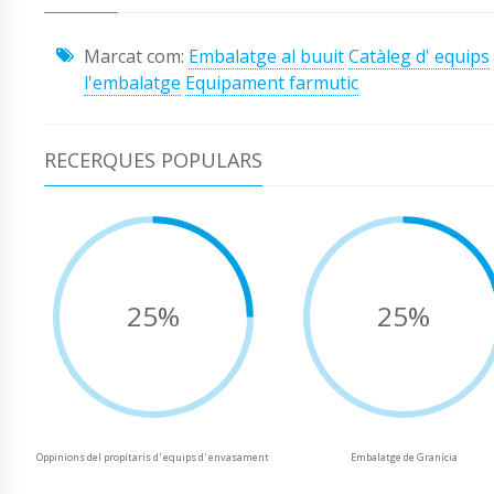
Marcat com:
Embalatge al buuit
Catàleg d' equips
l'embalatge
Equipament farmutic
RECERQUES POPULARS
25%
25%
Oppinions del propítaris d' equips d' envasament
Embalatge de Granícia