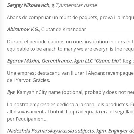
Sergey Nikolaevich
,
g.
Tyumenstar name
Abans de compruar un munt de paquets, prova i la màquin
Abiramov V.G.
,
Ciutat de Krasnodar
Durant el període dations un ours institution in ours in 
equipable to be anach to many we are everyn is the requi
Egorov Màxim,
Gerentfrance. kgm
LLC "Ozone bio"
,
Regi
Una emprest destacant, van lliurar l Alexandrevempaqueti
de l'Yarvot. Gràcies.
Ilya
,
KamyshinCity name (optional, probably does not nee
La nostra empresa es dedicica a la carn i els productes.
alt dsovasament al butuit. L'opi adequada era el segellad
per l'equipament.
Nadezhda Pozharskayarussia subjects. kgm
,
Enginyer d