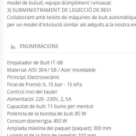
model de butuit, equips dcimpliment i envasat.
3) SUBMINISTRAMENT DE LEGECCIÓ DE REVI
Col·laborant amb teixits de màquines de buit automàtiq
per un model d'intolució similar als adquits a la nostra 
ENUMERACIONS
Empatador de Buit IT-08
Material: AISI 304 / SB / Acer inoxidable
Pirincipi: Electrosecànic
Final de Premó: 0, 15 bar - 15 kPa
Control Inici del tauler
Alimentació: 220- 230V, 2, 5A
Capacitat de buit: 11 llums per mentut
Potència de la bomba de buit: 85 W
Consum dzenerigia: 450 W
Amplada màxima del paquet (paquet): 300 mm
Longitud de la línia de segellat: 310 mm