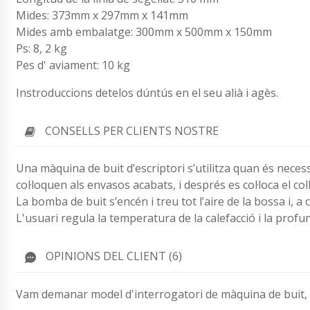
Mides: 373mm x 297mm x 141mm
Mides amb embalatge: 300mm x 500mm x 150mm
Ps: 8, 2 kg
Pes d' aviament: 10 kg
Instroduccions detelos dúntús en el seu alià i agès.
CONSELLS PER CLIENTS NOSTRE
Una màquina de buit d’escriptori s’utilitza quan és necess
col·loquen als envasos acabats, i després es col·loca el co
La bomba de buit s’encén i treu tot l’aire de la bossa i, a 
L'usuari regula la temperatura de la calefacció i la profun
OPINIONS DEL CLIENT (6)
Vam demanar model d'interrogatori de màquina de buit, div