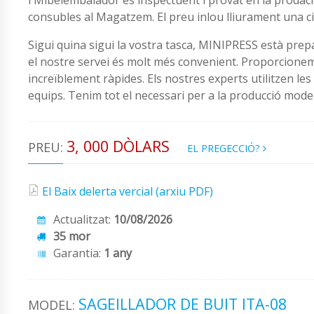
consubles al Magatzem. El preu inlou lliurament una c
Sigui quina sigui la vostra tasca, MINIPRESS està pre
el nostre servei és molt més convenient. Proporcionem
increïblement ràpides. Els nostres experts utilitzen l
equips. Tenim tot el necessari per a la producció moder
3, 000 DÒLARS
PREU:
EL PREGECCIÓ?
El Baix delerta vercial (arxiu PDF)
Actualitzat:
10/08/2026
35 mor
Garantia:
1 any
SAGEILLADOR DE BUIT ITA-08
MODEL: