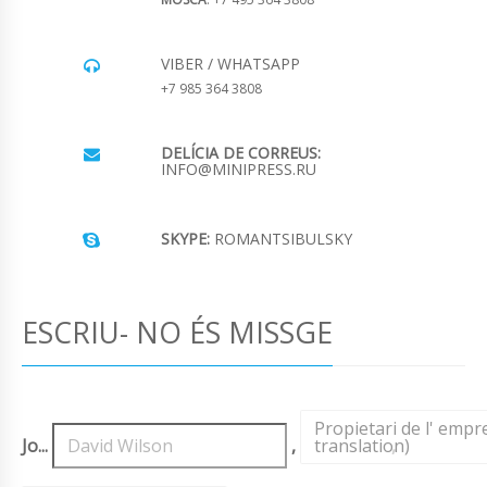
VIBER / WHATSAPP
+7 985 364 3808
DELÍCIA DE CORREUS:
INFO@MINIPRESS.RU
SKYPE:
ROMANTSIBULSKY
ESCRIU- NO ÉS MISSGE
Propietari de l' emp
Jo...
,
translation)
,