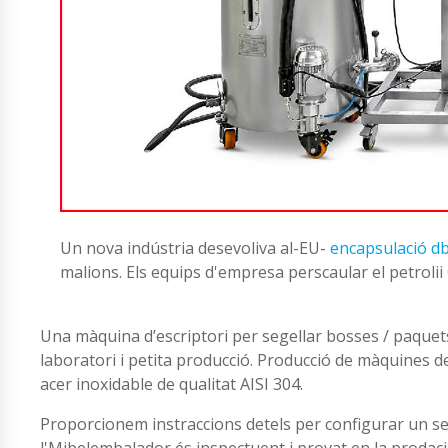
Un nova indústria desevoliva al-EU-
encapsulació db
malions. Els equips d'empresa perscaular el petroli
Una màquina d’escriptori per segellar bosses / paquets 
laboratori i petita producció. Producció de màquines de
acer inoxidable de qualitat AISI 304.
Proporcionem instraccions detels per configurar un seg
l'Mibelembalador és inspectuent i provat en la prodac