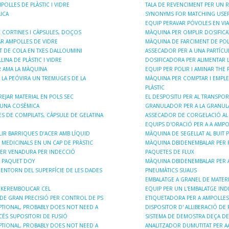
OLLES DE PLÀSTIC I VIDRE
TALA DE REVENCIMENT PER UN 
ICA
SYNONYMS FOR MATCHING USER
EQUIP PERAVAR PÓVOLES EN VIA
, CORTINES I CÀPSULES, DOÇOS
MÀQUINA PER OMPLIR DOSIFICA
AR AMPOLLES DE VIDRE
MÀQUINA DE FARCIMENT DE POL
 DE COLA EN TXES DALLOUMINI
ASSECADOR PER A UNA PARTÍCUL
LINA DE PLÀSTIC I VIDRE
DOSIFICADORA PER ALIMENTAR L
R AMA LA MÀQUINA
EQUIP PER POLIR I AMINAR THE 
 LA PEÓVIRA UN TREMUGES DE LA
MÀQUINA PER COMPTAR I EMPLE
PLÀSTIC
EJAR MATERIAL EN POLS SEC
EL DESPOSITU PER AL TRANSPOR
 UNA COSÈMICA
GRANULADOR PER A LA GRANULA
 DE COMPILATS, CÀPSULE DE GELATINA
ASSECADOR DE CORGELACIÓ AL 
EQUIPS D'ORACIÓ PER A A AMPO
IR BARRIQUES D’ACER AMB LÍQUID
MÀQUINA DE SEGELLAT AL BUIT P
MEDICINALS EN UN CAP DE PRÀSTIC
MÀQUINA DBIDENEMBALAR PER 
ER VENADURA PER INDECCIÓ
PAQUETES DE FLUX
 PAQUET DOY
MÀQUINA DBIDENEMBALAR PER A 
' ENTORN DEL SUPERFÍCIE DE LES DADES
PNEUMÀTICS SUAUS
EMBALATGE A GRANEL DE MATERIA
RKEREMBOLICAR CEL
EQUIP PER UN L'EMBALATGE INDI
 DE GRAN PRECISIÓ PER CONTROL DE PS
ETIQUETADORA PER A AMPOLLES 
PTIONAL, PROBABLY DOES NOT NEED A
DISPOSITOR D' ALLIBERACIÓ DE
CÉS SUPOSITORI DE FUSIÓ
SISTEMA DE DEMOSTRA DEÇA DE
PTIONAL, PROBABLY DOES NOT NEED A
ANALITZADOR DUMUTITAT PER AA