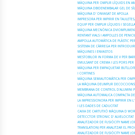
MÀQUINA PER OMPLIR LÍQUIDS EN AMP
MÀQUINA DBIDENEMBALAR GEL DE SÍL
MÀQUINA D' ONVASAT DE APOLLA
IMPRESORA PER IMPIRIR EN TAULETES
EQUIP PER OMPLIR LÍQUIDS I SEGELL
MÀQUINA MECNÒNICA DVIOMPLIMENT
RENTANT VIALS I AMPOLLES DE PENICIL·
AMPOLLA AUTOMÀTICA DE PLÀSTIC PE
SISTEMA DE CÀRREGA PER INTRODUIR
MÀQUINES I ENVASTOS
MESTOBILOR IN FORMA DE V PER BARR
EMULSANT DE CREMA I LES PORS PER
MÀQUINA PER EMPAQUETAR BUTLLOFES
I CORTINES
MÀQUINA SEMIAUTOMÀTICA PER OMPL
LA MÀQUINA DEUMPLIR DECOCCIONS 
MEMBRANA DE CONTROL D'ALUMINI P
MÀQUINA AUTOMALICA COMPACTA DE
LA IMPRESSIONORA PER IMPIRIR EN L
I LES DADES DE CADUCITAT
CAIXA DE CARTUTXÓ MÀQUINA D WO
DETECCTOR STRONIC D' ALVELOCITAT
ANALITZADOR DE FUSIÓCITY NAME (O
TRANSLATION) PER ANALITZAR EL PRO
ANALITZADOR DE FUSIÓCITY NAME (O