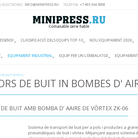
U ELECTRÒNIC:
INFO@MINIPRESS.RU
TELÈFON:
+7 495 364 3808
Comanable serie fiable
ESSENSY
CLASSIFICACIÓ DELS EQUIPS TOP-10
NOU EQUIPAMENT 2026
C
EQUIPAMENT INDUSTRIAL
EQUIP PER UN L'EMBALATGE
EQUIPAMENT
 DE BUIT IN POLS
/
S DE BUIT IN BOMBES D' AI
E BUIT AMB BOMBA D' AAIRE DE VÒRTEX ZK-06
Sistema de transport de buit per a pols i productes a grane
pneumàtiques de buit i vòrtex. Mitjançant aquest sistema d