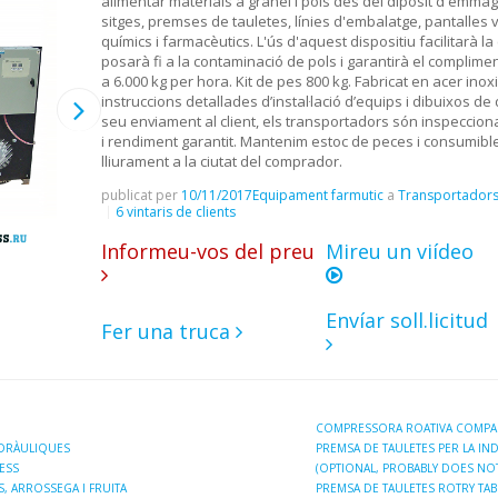
alimentar materials a granel i pols des del dipòsit d'emma
sitges, premses de tauletes, línies d'embalatge, pantalles v
químics i farmacèutics. L'ús d'aquest dispositiu facilitarà l
posarà fi a la contaminació de pols i garantirà el complime
a 6.000 kg per hora. Kit de pes 800 kg. Fabricat en acer inox
instruccions detallades d’instal·lació d’equips i dibuixos 
seu enviament al client, els transportadors són inspecciona
i rendiment garantit. Mantenim estoc de peces i consumible
lliurament a la ciutat del comprador.
publicat per
10/11/2017
Equipament farmutic
a
Transportadors 
6 vintaris de clients
Informeu-vos del preu
Mireu un viídeo
Envíar soll.licitud
Fer una truca
COMPRESSORA ROATIVA COMPAC
IDRÀULIQUES
PREMSA DE TAULETES PER LA IND
ESS
(OPTIONAL, PROBABLY DOES NOT
, ARROSSEGA I FRUITA
PREMSA DE TAULETES ROTRY TAB