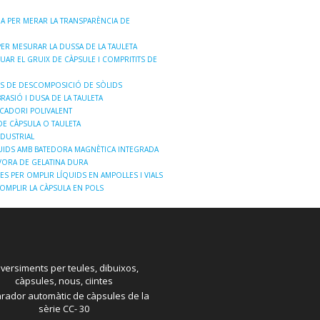
A PER MERAR LA TRANSPARÈNCIA DE
ER MESURAR LA DUSSA DE LA TAULETA
AR EL GRUIX DE CÀPSULE I COMPRITITS DE
S DE DESCOMPOSICIÓ DE SÒLIDS
RASIÓ I DUSA DE LA TAULETA
CADORI POLIVALENT
E CÀPSULA O TAULETA
NDUSTRIAL
UIDS AMB BATEDORA MAGNÈTICA INTEGRADA
VORA DE GELATINA DURA
ES PER OMPLIR LÍQUIDS EN AMPOLLES I VIALS
OMPLIR LA CÀPSULA EN POLS
versiments per teules, dibuixos,
càpsules, nous, ciintes
rador automàtic de càpsules de la
sèrie CC- 30