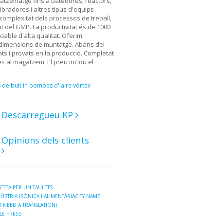
gatzematge fins a batedores, reactors,
ibradores i altres tipus d'equips
a complexitat dels processos de treball,
nt del GMP. La productivitat és de 1000
idable d'alta qualitat. Oferim
de dimensions de muntatge. Abans del
ts i provats en la producció. Completat
s al magatzem. El preu inclou el
de buit in bombes d' aire vòrtex
Descarregueu KP
Opinions dels clients
TEA PER UN TAULETS
ÚSTRIA ISÒNICA I ALIMENTÀRIACITY NAME
 NEED A TRANSLATION)
LE PRESS