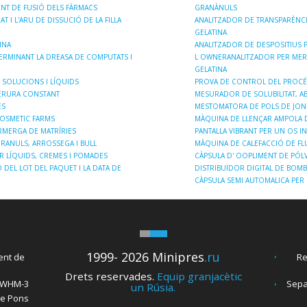
UNT DE FUSIÓ DELS FÀRMACS
GRANÀNULS
 I L'ARU DE DISSUCIÓ DE LA FILLA
ANALITZADOR DE TRANSPARÈNCI
GELATINA
INA
ANALITZADOR DE DESPOSITIUS P
ERMINANT LA DREASA DE COMPUTATS I
L OWNERANALITZADOR PER MERU
GELATINA
 SOLUCIONS I LÍQUIDS
PROVA DE CONTROL DEL PROCÉ
PERURA CONSTANT
MESURADOR DE SOLUBILITAT, AB
ES
MESTOMATORA DE POLS DE JON
OSMETIC FARMS
MÀQUINA DE LLENÇAR AMPOLA D
ÀRMERGA DE MATRÍRIES
PANTALLA VIBRANT PER UN OS I
RANULS, ARROSSEGA I BULL
MÀQUINA DE CALEFACCIÓ DE FL
R LÍQUIDS, CREMES I POMADES
CÀPSULA D' OOPLIMENT DE PÓL
DEL LOT DEL PAQUET I LA DATA DE
DISTRIBUÏDOR DIGITAL DE BOMB
CÀPSULA SEMI AUTOMALICA PER 
1999- 2026 Minipres
.ru
ent de
Re
Drets reservades.
Equip granjacètic
c WHM-3
Sepa
un Rúsia.
de Pons