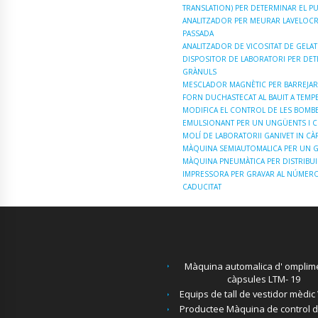
TRANSLATION) PER DETERMINAR EL P
ANALITZADOR PER MEURAR LAVELOCRAT
PASSADA
ANALITZADOR DE VICOSITAT DE GELAT
DISPOSITOR DE LABORATORI PER DET
GRÀNULS
MESCLADOR MAGNÈTIC PER BARREJAR
FORN DUCHASTECAT AL BAUIT A TEM
MODIFICA EL CONTROL DE LES BOMB
EMULSIONANT PER UN UNGÜENTS I C
MOLÍ DE LABORATORII GANIVET IN C
MÀQUINA SEMIAUTOMALICA PER UN G
MÀQUINA PNEUMÀTICA PER DISTRIBUI
IMPRESSORA PER GRAVAR AL NÚMERO 
CADUCITAT
Màquina automalica d' omplim
càpsules LTM- 19
Equips de tall de vestidor mèdi
Productee Màquina de control 