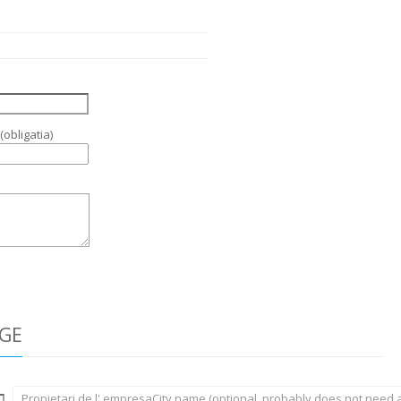
obligatia)
SGE
Propietari de l' empresaCity name (optional, probably does not need 