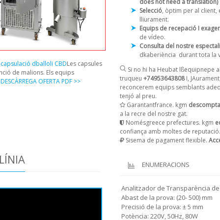
does not need a translation)
Selecció
, òptim per al clien
lliurament.
Equips de recepació I exage
de vídeo.
Consulta del nostre espectal
dkaberiència
durant tota la 
capsulació dballoli CBD
Les capsules
Si no hi ha Heubat lßequipnepe al
nció de malions. Els equips
truqueu
+74953643808
I, JAurament
.
DESCÀRREGA OFERTA PDF >>
reconcerem equips semblants adequ
tenjó al preu.
Garantantfrance. kgm
descompta
a la recre del nostre gat.
Nomésgreece prefectures. kgm
eq
confiança amb moltes de reputació
Sisema de pagament flexible.
Acc
LÍNIA
ENUMERACIONS
Analitzador de Transparència de
Abast de la prova: (20- 500) mm
Precisió de la prova: ± 5 mm
Potència: 220V, 50Hz, 80W