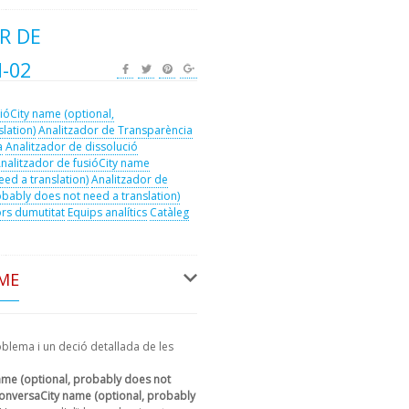
R DE
-02
ióCity name (optional,
lation)
Analitzador de Transparència
a
Analitzador de dissolució
nalitzador de fusióCity name
ed a translation)
Analitzador de
bably does not need a translation)
ors dumutitat
Equips analítics
Catàleg
ME
oblema i un deció detallada de les
ame (optional, probably does not
onversaCity name (optional, probably