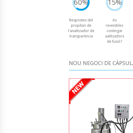
60%
15%
Respostes del
As
propítari de
revenibles
l'analitzador de
contingar
transparència
aalitzadors
de fusió?
NOU NEGOCI DE CÀPSUL