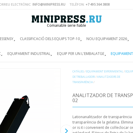
ORREU ELECTRÒNIC:
INFO@MINIPRESS.RU
TELÈFON:
+7 495 364 3808
Comanable serie fiable
ESSENSY
CLASSIFICACIÓ DELS EQUIPS TOP-10
NOU EQUIPAMENT 2026
C
EQUIPAMENT INDUSTRIAL
EQUIP PER UN L'EMBALATGE
EQUIPAMENT
CATÀLEG
/
EQUIPAMENT EXPERIMENTAL
/
EQUIP
DE TREBALLADORI
/
ANALITZADORS DE
TRANSPARÈNCIA
/
ANALITZADOR DE TRANSP
02
Lationanalitzador de transparència 
transparència de la gelatina. Elimin
or is it i convenient de col·leclocar
estàndard. El tipus de lletra de la l