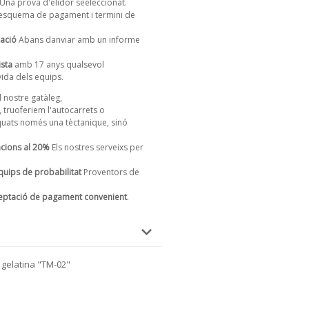
Una prova d'elïdor seeleccionat.
t, esquema de pagament i termini de
ració
Abans danviar amb un informe
ista
amb 17 anys qualsevol
vida dels equips.
 nostre gatàleg,
, truoferiem l'autocarrets o
ats només una tèctanique, sinó
cions al 20%
Els nostres serveixs per
uips de probabilitat
Proventors de
.
eptació de pagament convenient
.
 gelatina "TM-02"