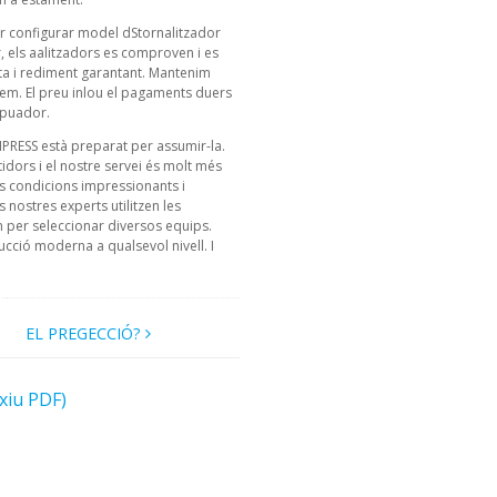
r configurar model dStornalitzador
 els aalitzadors es comproven i es
 i rediment garantant. Mantenim
em. El preu inlou el pagaments duers
ompuador.
NIPRESS està preparat per assumir-la.
ors i el nostre servei és molt més
s condicions impressionants i
nostres experts utilitzen les
per seleccionar diversos equips.
ucció moderna a qualsevol nivell. I
EL PREGECCIÓ?
rxiu PDF)