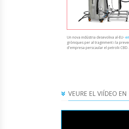
Un nova indústria desevoliva al-EU-
en
gròniques per al traginment i la preve
d'empresa perscaular el petrolii CBD
VEURE EL VIÍDEO EN 