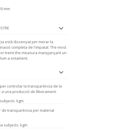
720 mm
OSTRE
ia està dissenyat per merar la
minació completa de l'impatal. The most
car or treint the measura manyjançant un
a lum a estament.
i per controlar la transparència de la
er a una producció de lliberament.
subjects. kgm
er de transparència per material
a subjects. kgm