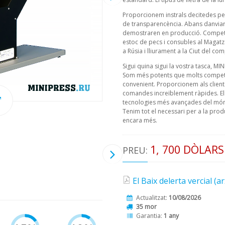
Proporcionem instrals decitedes pe
de transparencència. Abans danviar,
demostraren en producció. Competa
estoc de pecs i consubles al Magatz
a Rúsia i lliurament a la Ciut del c
Sigui quina sigui la vostra tasca, MI
Som més potents que molts competid
convenient. Proporcionem als client
comandes increïblement ràpides. Els 
tecnologies més avançades del món 
Tenim tot el necessari per a la prod
encara més.
1, 700 DÒLARS
PREU:
El Baix delerta vercial (a
Actualitzat:
10/08/2026
35 mor
Garantia:
1 any