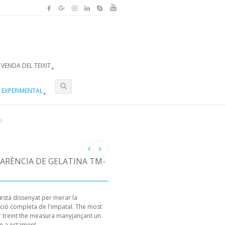
VENDA DEL TEIXIT
 EXPERIMENTAL
S
ARÈNCIA DE GELATINA TM-
està dissenyat per merar la
ació completa de l'impatal. The most
 or treint the measura manyjançant un
um a estament.