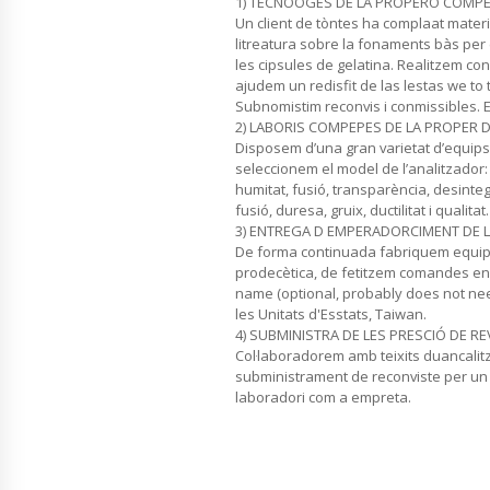
1) TECNOOGES DE LA PROPERÓ COMP
Un client de tòntes ha complaat mater
litreatura sobre la fonaments bàs per 
les cipsules de gelatina. Realitzem con
ajudem un redisfit de las lestas we to 
Subnomistim reconvis i conmissibles. E
2) LABORIS COMPEPES DE LA PROPER D
Disposem d’una gran varietat d’equips a
seleccionem el model de l’analitzador: 
humitat, fusió, transparència, desinteg
fusió, duresa, gruix, ductilitat i qualitat.
3) ENTREGA D EMPERADORCIMENT DE L
De forma continuada fabriquem equips
prodecètica, de fetitzem comandes en p
name (optional, probably does not nee
les Unitats d'Esstats, Taiwan.
4) SUBMINISTRA DE LES PRESCIÓ DE RE
Col·laboradorem amb teixits duancalit
subministrament de reconviste per u
laboradori com a empreta.