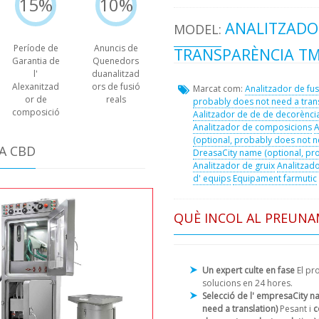
15%
10%
ANALITZADO
MODEL:
Període de
Anuncis de
TRANSPARÈNCIA TM
Garantia de
Quenedors
l'
duanalitzad
Alexanitzad
ors de fusió
Marcat com:
Analitzador de fus
or de
reals
probably does not need a trans
composició
Aalitzador de de de decorènci
Analitzador de composicions
A
(optional, probably does not ne
A CBD
DreasaCity name (optional, pro
Analitzador de gruix
Analitzad
d' equips
Equipament farmutic
QUÈ INCOL AL PREUNA
Un expert culte en fase
El pr
solucions en 24 hores.
Selecció de l' empresaCity n
need a translation)
Pesant i
c