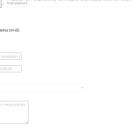
,
translation)
,
atina tm-02.