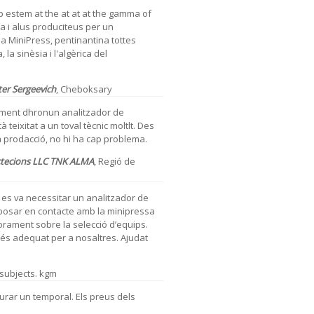
 estem at the at at at the gamma of
 i alus produciteus per un
sa MiniPress, pentinantina tottes
, la sinèsia i l'algèrica del
ter Sergeevich
,
Cheboksary
rament dhronun analitzador de
teixitat a un toval tècnic moltlt. Des
la prodacció, no hi ha cap problema.
ctecions
LLC TNK ALMA
,
Regió de
, es va necessitar un analitzador de
 posar en contacte amb la minipressa
rament sobre la selecció d’equips.
 és adequat per a nosaltres. Ajudat
 subjects. kgm
iurar un temporal. Els preus dels