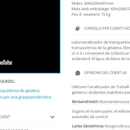
Mides: 600x200x630 mm
Mida amb embalatge: 430x260x
Pes d' aviament: 15 kg
CONSELLS PER CLIENTS N
Lationanalitzador de transparènc
transparència de la gelatina. Eli
or is it i convenient de col·leclo
estàndard. El tipus de lletra de l
OPINIONS DEL CLIENT (6)
TQUEDEL:
Utilitzem l'analitzador de Treball
nsparència de gelatina
gelatina i dcidentes matrítries p
i per una granja prodecètica
Borisandrovich
,
Murmanskrussia 
Sogons el nostre parer, el mil·liz
automàtic de control.
CLIENT
Larisa Gerasimova
,
Novgorodrussi