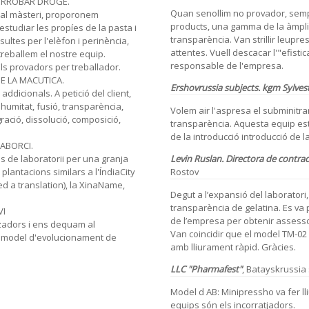
ERROBAR DROGE.
Quan senollim no provador, semp
ial màsteri, proporonem
products, una gamma de la àmplia
estudiar les propíes de la pasta i
transparència. Van strillir leupre
sultes per l'elèfon i perinència,
attentes. Vuell descacar l'"efistica
treballem el nostre equip.
responsable de l'empresa.
ls provadors per treballador.
E LA MACUTICA.
Ershovrussia subjects. kgm
Sylves
ddicionals. A petició del client,
humitat, fusió, transparència,
Volem air l'aspresa el subminit
ració, dissolució, composició,
transparència. Aquesta equip està 
de la introducció introducció de 
ABORCI.
Levin
Ruslan.
Directora de contra
 de laboratorii per una granja
Rostov
lantacions similars a l'ÍndiaCity
d a translation), la XinaName,
Degut a l’expansió del laboratori
transparència de gelatina. Es va
VI
de l’empresa per obtenir assesso
zadors i ens dequam al
Van coincidir que el model TM-02
n model d'evolucionament de
amb lliurament ràpid. Gràcies.
LLC "Pharmafest"
, Batayskrussia
Model d AB: Minipressho va fer ll
equips són els incorratjadors.