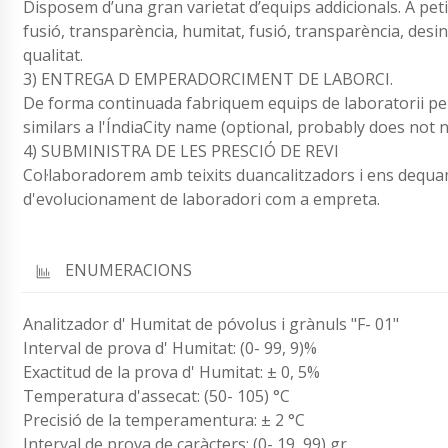
Disposem d’una gran varietat d’equips addicionals. A petic
fusió, transparència, humitat, fusió, transparència, desint
qualitat.
3) ENTREGA D EMPERADORCIMENT DE LABORCI.
De forma continuada fabriquem equips de laboratorii pe
similars a l'ÍndiaCity name (optional, probably does not n
4) SUBMINISTRA DE LES PRESCIÓ DE REVI
Col·laboradorem amb teixits duancalitzadors i ens dequ
d'evolucionament de laboradori com a empreta.
ENUMERACIONS
Analitzador d' Humitat de póvolus i grànuls "F- 01"
Interval de prova d' Humitat: (0- 99, 9)%
Exactitud de la prova d' Humitat: ± 0, 5%
Temperatura d'assecat: (50- 105) °C
Precisió de la temperamentura: ± 2 °C
Interval de prova de caràcters: (0- 19, 99) gr