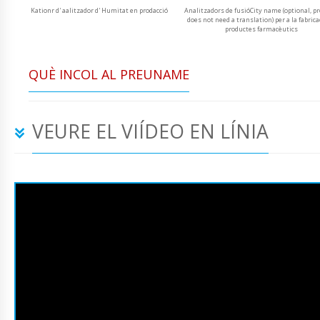
Kationr d' aalitzador d' Humitat en prodacció
Analitzadors de fusióCity name (optional, p
does not need a translation) per a la fabrica
productes farmacèutics
QUÈ INCOL AL PREUNAME
VEURE EL VIÍDEO EN LÍNIA