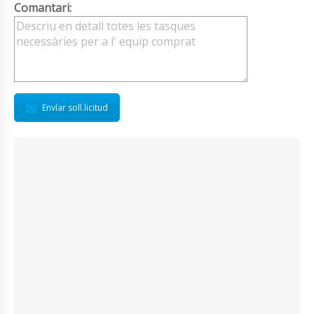
Comantari:
Envíar soll.licitud