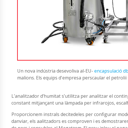
Un nova indústria desevoliva al-EU-
encapsulació db
malions. Els equips d'empresa perscaular el petroli
L’analitzador d’humitat s’utilitza per analitzar el con
constant mitjançant una làmpada per infrarojos, escalf
Proporcionem instrals decitedeles per configurar mode
danviar, els aalitzadors es comproven i es demostrar
de pecs i consubles al Magatzem. El preu inlou el paga