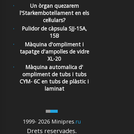
Un òrgan quezarem
l'Starkembotellament en els
cel·lulars?
Pulidor de càpsula SJJ-15A,
15B
Màquina d'ompliment i
tapatge d'ampolles de vidre
XL-20
Màquina automalica d'
ompliment de tubs i tubs
CYM- 6C en tubs de plàstic i
laminat
1999- 2026 Minipres
.ru
Drets reservades.