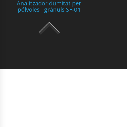
Analitzador dumitat per
pólvoles i grànuls SF-01