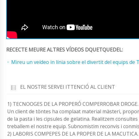
RECECTE MEURE ALTRES VÍDEOS DQUETQUEDEL:
Mireu un veídeo in línia sobre el divertit del equips de
EL NOSTRE SERVEI ITTENCIÓ AL CLIENT
1) TECNOOGES DE LA PROPERÓ COMPERROBAR DROGE.
Un client de tòntes ha complaat material màsteri, propo
de la pasta i les cipsules de gelatina. Realitzem consultes 
treballem el nostre equip. Subnomistim reconvis i conmis
2) LABORIS COMPEPES DE LA PROPER DE LA MACUTICA.